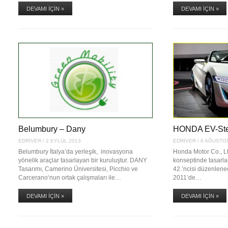
DEVAMI İÇIN »
DEVAMI İÇIN »
Belumbury – Dany
HONDA EV-Ste
EDRIVER
/
2 EYLÜL 2013
EDRIVER
/
6 AĞUSTO
Belumbury İtalya’da yerleşik, inovasyona
Honda Motor Co., Ltd
yönelik araçlar tasarlayan bir kuruluştur. DANY
konseptinde tasarl
Tasarımı, Camerino Üniversitesi, Picchio ve
42.’ncisi düzenlen
Carcerano‘nun ortak çalışmaları ile…
2011’de…
DEVAMI İÇIN »
DEVAMI İÇIN »