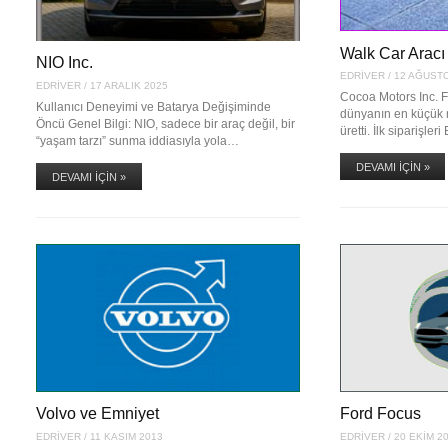
Walk Car Aracı
NIO Inc.
EDRIVER
/
12 AĞUST
EDRIVER
/
17 ARALIK 2025
Cocoa Motors Inc. F
Kullanıcı Deneyimi ve Batarya Değişiminde
dünyanın en küçük mi
Öncü Genel Bilgi: NIO, sadece bir araç değil, bir
üretti. İlk siparişl
“yaşam tarzı” sunma iddiasıyla yola…
DEVAMI İÇIN »
DEVAMI İÇIN »
Volvo ve Emniyet
Ford Focus
EDRIVER
/
11 KASIM 2013
EDRIVER
/
20 EKIM 2