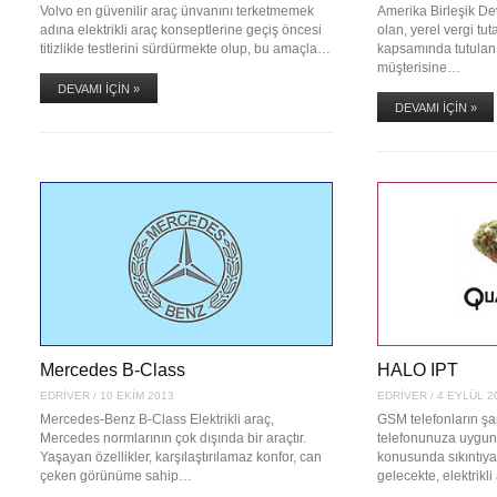
Volvo en güvenilir araç ünvanını terketmemek
Amerika Birleşik De
adına elektrikli araç konseptlerine geçiş öncesi
olan, yerel vergi tut
titizlikle testlerini sürdürmekte olup, bu amaçla…
kapsamında tutulan F
müşterisine…
DEVAMI İÇIN »
DEVAMI İÇIN »
Mercedes B-Class
HALO IPT
EDRIVER
/
10 EKIM 2013
EDRIVER
/
4 EYLÜL 2
Mercedes-Benz B-Class Elektrikli araç,
GSM telefonların şa
Mercedes normlarının çok dışında bir araçtır.
telefonunuza uygun
Yaşayan özellikler, karşılaştırılamaz konfor, can
konusunda sıkıntıya 
çeken görünüme sahip…
gelecekte, elektrikl