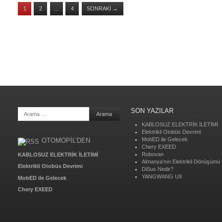
1
2
…
4
SONRAKI
→
SON YAZILAR
Search
KABLOSUZ ELEKTRİK İLETİMİ
Elektrikli Otobüs Devrimi
MobED ile Gelecek
OTOMOPIL’DEN
Chery EXEED
Robovan
KABLOSUZ ELEKTRİK İLETİMİ
Almanya’nın Elektrikli Dönüşümü
Elektrikli Otobüs Devrimi
DiSus Nedir?
YANGWANG U9
MobED ile Gelecek
Chery EXEED