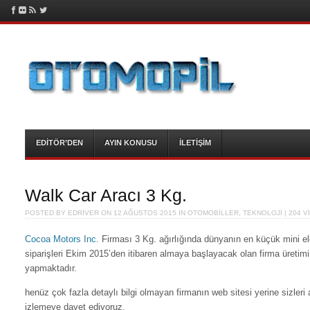
Facebook
Flickr
RSS Feed
Twitter
OTOMOPiL
Sıfır Emisyone Tam Yol
Menu
Skip to content
EDİTÖR’DEN
AYIN KONUSU
İLETİŞİM
Walk Car Aracı 3 Kg.
POSTED BY
EDRIVER
ON
12 AĞUSTOS 2015
IN
OTOMOBİLLER
,
TEKNOLOJİ
| 204 
Cocoa Motors Inc
. Firması 3 Kg. ağırlığında dünyanın en küçük mini elek
siparişleri Ekim 2015’den itibaren almaya başlayacak olan firma üretim
yapmaktadır.
henüz çok fazla detaylı bilgi olmayan firmanın web sitesi yerine sizleri
izlemeye davet ediyoruz.